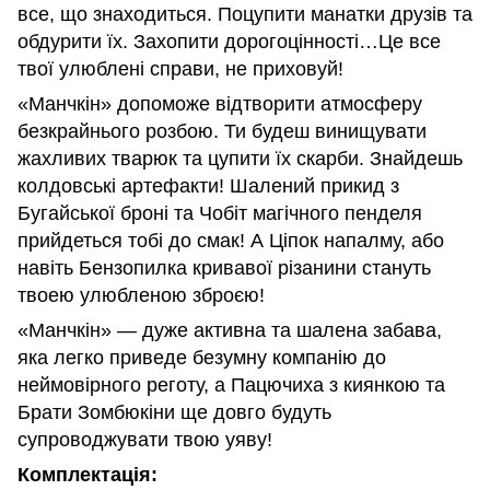
все, що знаходиться. Поцупити манатки друзів та
обдурити їх. Захопити дорогоцінності…Це все
твої улюблені справи, не приховуй!
«Манчкін» допоможе відтворити атмосферу
безкрайнього розбою. Ти будеш винищувати
жахливих тварюк та цупити їх скарби. Знайдешь
колдовські артефакти! Шалений прикид з
Бугайської броні та Чобіт магічного пенделя
прийдеться тобі до смак! А Ціпок напалму, або
навіть Бензопилка кривавої різанини стануть
твоею улюбленою зброєю!
«Манчкін» — дуже активна та шалена забава,
яка легко приведе безумну компанію до
неймовірного реготу, а Пацючиха з киянкою та
Брати Зомбюкіни ще довго будуть
супроводжувати твою уяву!
Комплектація: