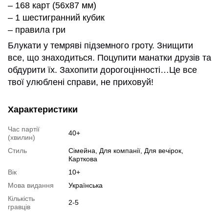
– 168 карт (56х87 мм)
– 1 шестигранний кубик
– правила гри
Блукати у темряві підземного гроту. Знищити
все, що знаходиться. Поцупити манатки друзів та
обдурити їх. Захопити дорогоцінності…Це все
твої улюблені справи, не приховуй!
Характеристики
Час партії
40+
(хвилин)
Стиль
Сімейна, Для компанії, Для вечірок,
Карткова
Вік
10+
Мова видання
Українська
Кількість
2-5
гравців