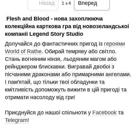
Назад
Вперед
1
з 4
Flesh and Blood - нова захоплююча
колекційна карткова гра вiд новозеландськоi
компанii Legend Story Studio
Долучайся до фантастичних пригод із
героями
World of Rathe
. Обирай темряву або свiтло.
Стань вогняним нiнзя, льодяним магом або
рейнджером блискавки. Вигравай двобоi з
пiсчаними драконами або примарними ангелами.
І пам'ятай, що тільки твоi обладунки та
кмiтливiсть допоможуть вижити в цiй пригодi та
отримати насолоду вiд гри!
Приєднуйся до нашої спільноти у
Facebook
та
Telegram
!