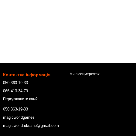
Ми в соцмережах
Контактна інформація
050 363-19-33
066 413-34-79
Передзвонити вам?
050 363-19-33
magicworldgames
magicworld.ukraine@gmail.com