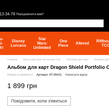
13-34-79
Передзвонити вам?
u-
Star
Disney
One
Riftbo
i-
Wars:
Altered
Lorcana
Piece
TC
h!
Unlimited
Головна
Аксесуари для настільних ігор
Альбоми для карт
Альбом для 
Альбом для карт Dragon Shield Portfolio 
Немає в наявності
Артикул: AT-39431
Написати відгук
1 899 грн
Повідомити, коли з'явиться