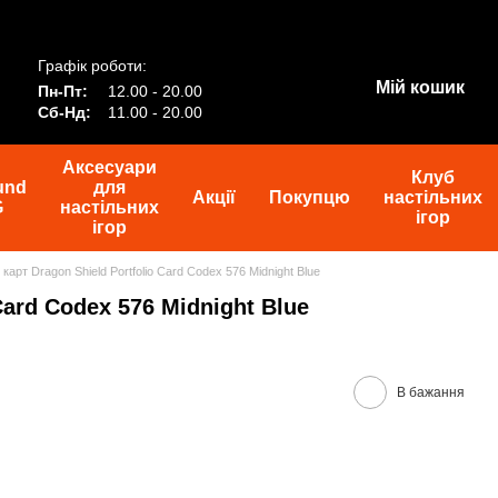
Графік роботи:
Мій кошик
Пн-Пт:
12.00 - 20.00
Сб-Нд:
11.00 - 20.00
Аксесуари
Клуб
und
для
Акції
Покупцю
настільних
G
настільних
ігор
ігор
карт Dragon Shield Portfolio Card Codex 576 Midnight Blue
Card Codex 576 Midnight Blue
В бажання