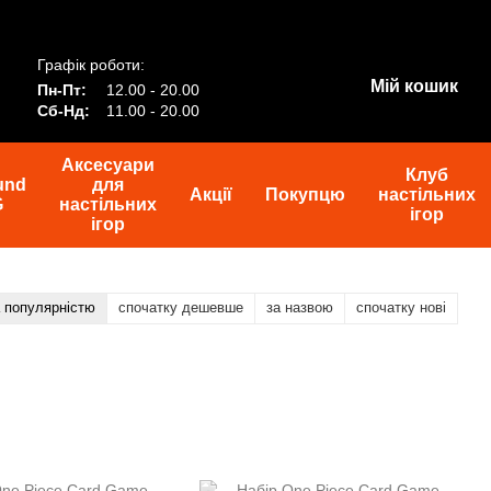
Графік роботи:
Мій кошик
Пн-Пт:
12.00 - 20.00
Сб-Нд:
11.00 - 20.00
Аксесуари
Клуб
und
для
Акції
Покупцю
настільних
G
настільних
ігор
ігор
а популярністю
спочатку дешевше
за назвою
спочатку нові