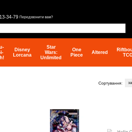
13-34-79
Передзвонити вам?
u-
Star
Disney
One
Riftbo
i-
Wars:
Altered
Lorcana
Piece
TC
h!
Unlimited
з
Сортування: