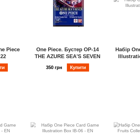
e Piece
One Piece. Бустер OP-14
Набір On
-22
THE AZURE SEA'S SEVEN
Illustrat
ти
350 грн
Купити