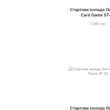
Стартова колода On
Card Game ST
1 000 грн
Стартова колода On