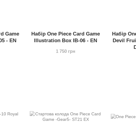
rd Game
Набір One Piece Card Game
Набір On
-05 - EN
Illustration Box IB-06 - EN
Devil Frui
D
1 750 грн