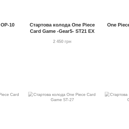
 OP-10
Стартова колода One Piece
One Piec
Card Game -Gear5- ST21 EX
2 450 грн