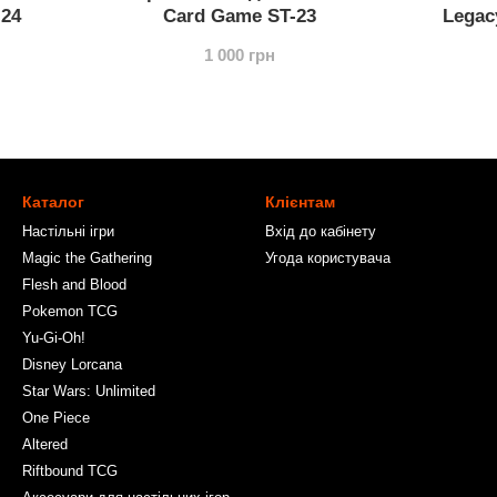
-24
Card Game ST-23
Legac
1 000 грн
Каталог
Клієнтам
Настільні ігри
Вхід до кабінету
Magic the Gathering
Угода користувача
Flesh and Blood
Pokemon TCG
Yu-Gi-Oh!
Disney Lorcana
Star Wars: Unlimited
One Piece
Altered
Riftbound TCG