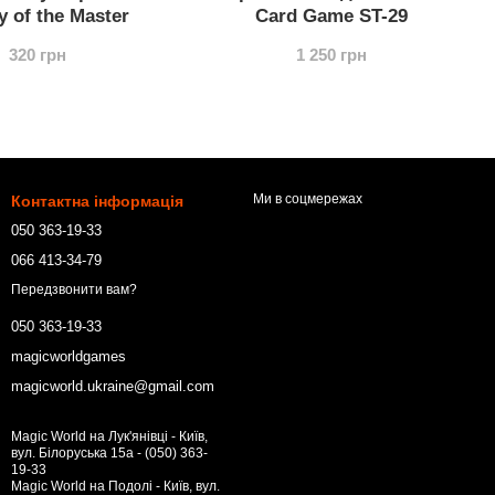
y of the Master
Card Game ST-29
320 грн
1 250 грн
Ми в соцмережах
Контактна інформація
050 363-19-33
066 413-34-79
Передзвонити вам?
050 363-19-33
magicworldgames
magicworld.ukraine@gmail.com
Magic World на Лук'янівці - Київ,
вул. Білоруська 15а - (050) 363-
19-33
Magic World на Подолі - Київ, вул.