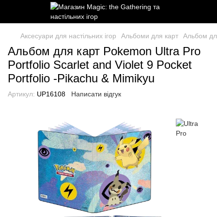
Аксесуари для настільних ігор
Альбоми для карт
Альбом для
Альбом для карт Pokemon Ultra Pro
Portfolio Scarlet and Violet 9 Pocket
Portfolio -Pikachu & Mimikyu
Артикул:
UP16108
Написати відгук