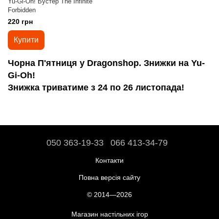
Yu-Gi-Oh! Бустер The Infinite
Forbidden
220 грн
Купити
Чорна П'ятниця у Dragonshop. Знижки на Yu-
Gi-Oh!
Знижка триватиме з 24 по 26 листопада!
050 363-19-33
066 413-34-79
Контакти
Повна версія сайту
© 2014—2026
Магазин настільних ігор