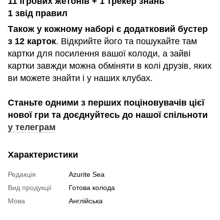
11 ігрових жетонів + 1 трекер знань
1 звід правил
Також у кожному наборі є додатковий бустер
з 12 карток
. Відкрийте його та пошукайте там
картки для посилення вашої колоди, а зайві
картки завжди можна обміняти в колі друзів, яких
ви можете знайти і у наших клубах.
Станьте одними з перших поціновувачів цієї
нової гри та доєднуйтесь до нашої спільноти
у телеграм
Характеристики
Редакція
Azurite Sea
Вид продукції
Готова колода
Мова
Англійська