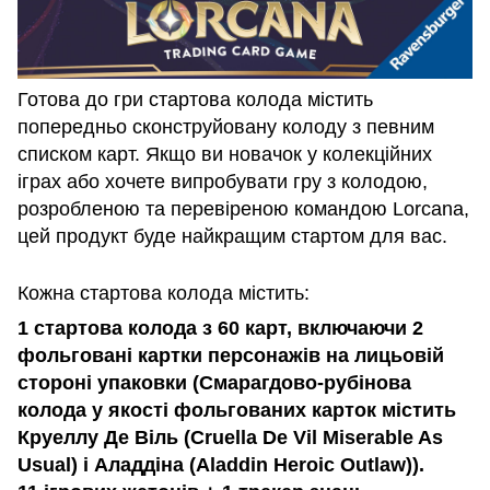
Готова до гри стартова колода містить
попередньо сконструйовану колоду з певним
списком карт. Якщо ви новачок у колекційних
іграх або хочете випробувати гру з колодою,
розробленою та перевіреною командою Lorcana,
цей продукт буде найкращим стартом для вас.
Кожна стартова колода містить:
1 стартова колода з 60 карт, включаючи 2
фольговані картки персонажів на лицьовій
стороні упаковки (Смарагдово-рубінова
колода у якості фольгованих карток містить
Круеллу Де Віль (Cruella De Vil Miserable As
Usual) і Аладдіна (Aladdin Heroic Outlaw)).