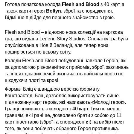
Готова початкова колода
Flesh and Blood
з 40 карт, а
також карти героя
Boltyn
, зброї та спорядження.
Відмінно підійде для першого знайомства з грою.
Flesh and Blood – відносно нова колекційна карткова
гра, що видана Legend Story Studios. Спочатку гра була
опублікована в Новій Зеландії, але тепер вона
поширюється по всьому світу.
Колоди Flesh and Blood побудовані навколо Героїв, які
за допомогою різноманітних прийомів, зброї, заклинань
та інших цікавих речей визначають найсильнішого не
шкодуючи плоті та крові.
Формат Бліц є швидшою версією формату
Констрактед. Бліц дозволяє використовувати лише
підмножину карт героїв, які називають «Молоді герої».
Гравці починають з колодою з 40 карт. Тим не менш,
гравцям, як і раніше, дозволено брати з собою до 11
карт інвентарю (зброї та спорядження) на вибір після
того, як вони побачать обраного Героя противника.