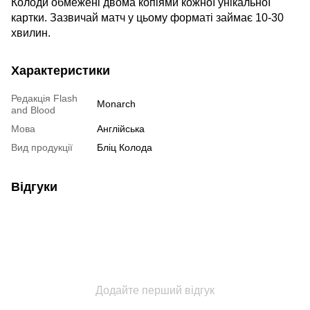
Колоди обмежені двома копіями кожної унікальної
картки. Зазвичай матч у цьому форматі займає 10-30
хвилин.
Характеристики
Редакція Flash
Monarch
and Blood
Мова
Англійська
Вид продукції
Бліц Колода
Відгуки
Додайте перший відгук