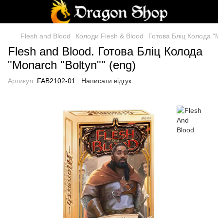
Flesh and Blood
Колоди Flesh & Blood
Готова Бліц Колода "M
Flesh and Blood. Готова Бліц Колода
"Monarch "Boltyn"" (eng)
Артикул:
FAB2102-01
Написати відгук