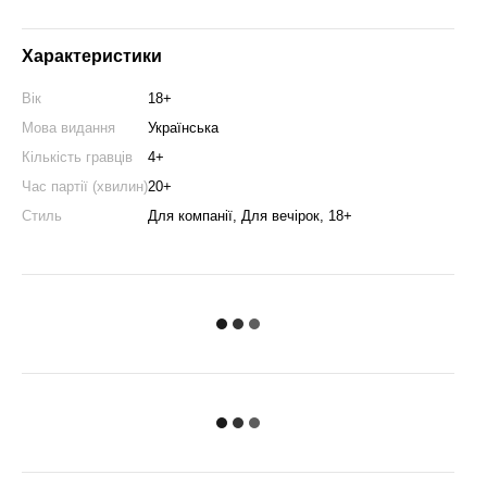
Характеристики
Вік
18+
Мова видання
Українська
Кількість гравців
4+
Час партії (хвилин)
20+
Стиль
Для компанії, Для вечірок, 18+