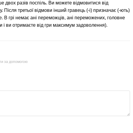
ше двох разів поспіль. Ви можете відмовитися від
. Після третьої відмови інший гравець (-і) призначає (-ють)
. В грі немає ані переможців, ані переможених, головне
 і ви отримаєте від гри максимум задоволення).
йти за допомогою