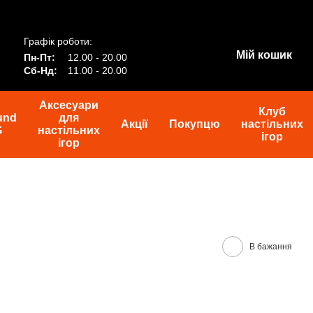
Графік роботи:
Мій кошик
Пн-Пт:
12.00 - 20.00
Сб-Нд:
11.00 - 20.00
Аксесуари
Клуб
und
для
Акції
Покупцю
настільних
G
настільних
ігор
ігор
В бажання