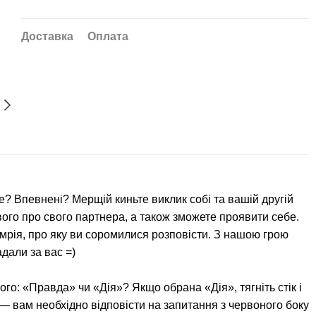
Доставка
Оплата
е? Впевнені? Мерщій киньте виклик собі та вашій другій
вого про свого партнера, а також зможете проявити себе.
мрія, про яку ви соромилися розповісти. З нашою грою
дали за вас =)
ого: «Правда» чи «Дія»? Якщо обрана «Дія», тягніть стік і
— вам необхідно відповісти на запитання з червоного боку