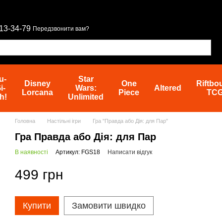
13-34-79
Передзвонити вам?
u-
Star
Disney
One
Riftbo
i-
Wars:
Altered
Lorcana
Piece
TC
h!
Unlimited
Головна
Настільні ігри
Гра "Правда або Дія: для Пар"
Гра Правда або Дія: для Пар
В наявності
Артикул: FGS18
Написати відгук
499 грн
Купити
Замовити швидко