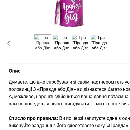
Опис
Думаєте, що вже спробували зі своїм партнером геть ус
половинці! З «Правда або Дія» ви дізнаєтеся багато но
А, можливо, нарешті здійсниться ваша давня потаємна 
вам не доведеться нічого вигадувати ― ми все вже вига
Стисло про правила:
Ви по черзі запитуєте одне в одн
виконуйте завдання з його фіолетового боку. «Правда» 