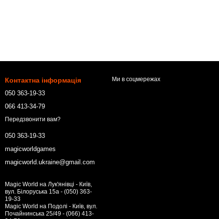
Ми в соцмережах
Контактна інформація
050 363-19-33
066 413-34-79
Передзвонити вам?
050 363-19-33
magicworldgames
magicworld.ukraine@gmail.com
Magic World на Лук'янівці - Київ,
вул. Білоруська 15а - (050) 363-
19-33
Magic World на Подолі - Київ, вул.
Почайнинська 25/49 - (066) 413-