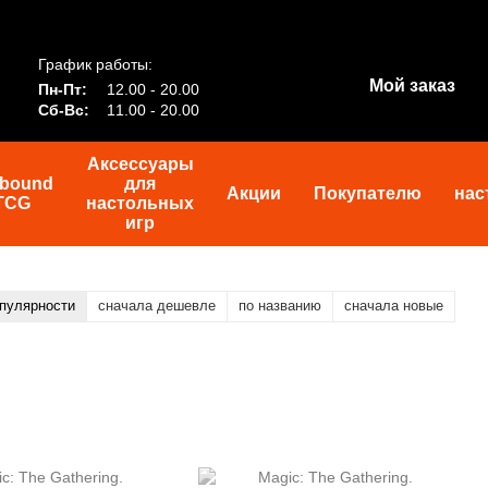
График работы:
Мой заказ
Пн-Пт:
12.00 - 20.00
Сб-Вс:
11.00 - 20.00
Аксессуары
tbound
для
Акции
Покупателю
нас
TCG
настольных
игр
опулярности
сначала дешевле
по названию
сначала новые