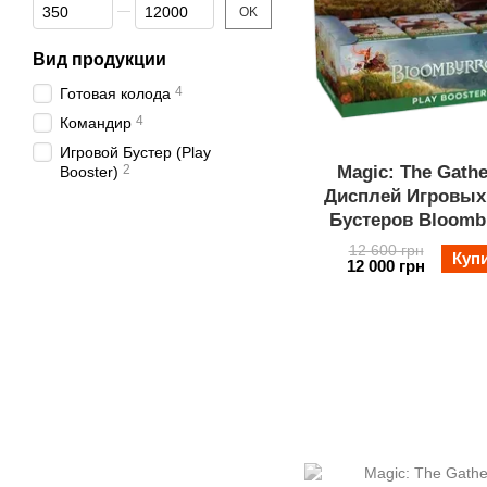
От Цена, грн
До Цена, грн
OK
Вид продукции
4
Готовая колода
4
Командир
Игровой Бустер (Play
2
Magic: The Gathe
Booster)
Дисплей Игровых 
Бустеров Bloomb
12 600 грн
Куп
12 000 грн