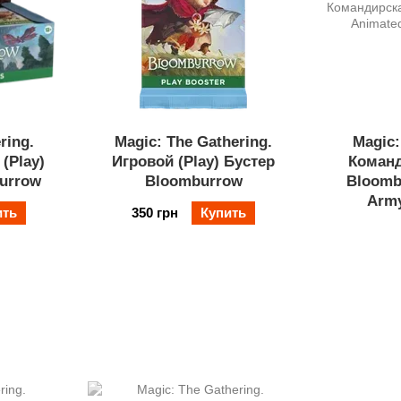
ring.
Magic: The Gathering.
Magic:
(Play)
Игровой (Play) Бустер
Команд
urrow
Bloomburrow
Bloomb
Army
ить
350 грн
Купить