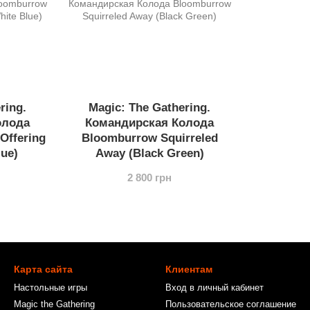
ring.
Magic: The Gathering.
олода
Командирская Колода
Offering
Bloomburrow Squirreled
lue)
Away (Black Green)
2 800 грн
Карта сайта
Клиентам
Настольные игры
Вход в личный кабинет
Magic the Gathering
Пользовательское соглашение