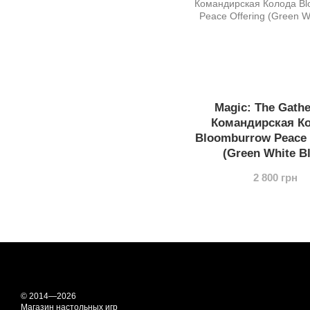
Magic: The Gathe
Командирская К
Bloomburrow Peace 
(Green White B
2 800 грн
© 2014—2026
Магазин настольных игр