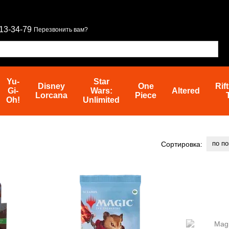
13-34-79
Перезвонить вам?
Yu-
Star
Disney
One
Rif
Gi-
Wars:
Altered
Lorcana
Piece
Oh!
Unlimited
по п
Сортировка: