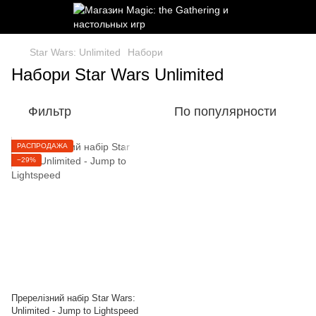
Star Wars: Unlimited
Набори
Набори Star Wars Unlimited
Фильтр
По популярности
РАСПРОДАЖА
−29%
Пререлізний набір Star Wars:
Unlimited - Jump to Lightspeed