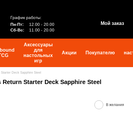
График работы:
Мой заказ
Пн-Пт:
12.00 - 20.00
Сб-Вс:
11.00 - 20.00
Аксессуары
tbound
для
Акции
Покупателю
нас
TCG
настольных
игр
Starter Deck Sapphire Steel
Return Starter Deck Sapphire Steel
В желания