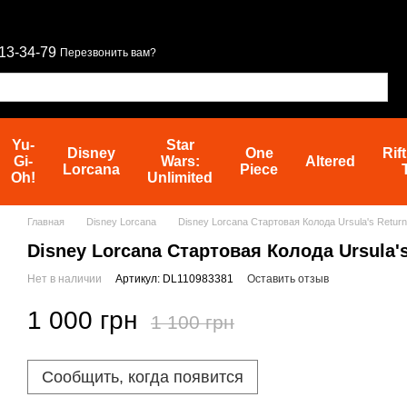
13-34-79
Перезвонить вам?
Yu-
Star
Disney
One
Rif
Gi-
Wars:
Altered
Lorcana
Piece
Oh!
Unlimited
Главная
Disney Lorcana
Disney Lorcana Стартовая Колода Ursula's Return 
Disney Lorcana Стартовая Колода Ursula's 
Нет в наличии
Артикул: DL110983381
Оставить отзыв
1 000 грн
1 100 грн
Сообщить, когда появится