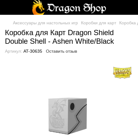
Аксессуары для настольных игр
Коробки для карт
Коробка д
Коробка для Карт Dragon Shield
Double Shell - Ashen White/Black
Артикул:
AT-30635
Оставить отзыв