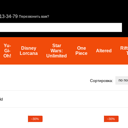
13-34-79
Перезвонить вам?
Yu-
Star
Disney
One
Rif
Gi-
Wars:
Altered
Lorcana
Piece
Oh!
Unlimited
по п
Сортировка:
−30%
−30%