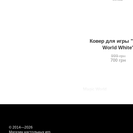
Ковер для игры 
World White
999 грн
700 грн
Magic World
© 2014—2026
Магазин настольных игр