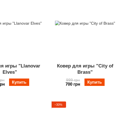
я игры "Llanovar
Ковер для игры "City of
Elves"
Brass"
грн
999 грн
Купить
Купить
грн
700 грн
−30%