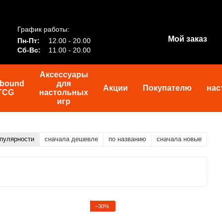
График работы:
Мой заказ
Пн-Пт:
12.00 - 20.00
Сб-Вс:
11.00 - 20.00
Аксессуары
tbound
для
Акции
Покупателю
нас
TCG
настольных
игр
опулярности
сначала дешевле
по названию
сначала новые
−30%