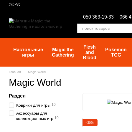
Перейти к основному контенту
Укр
Рус
050 363-19-33
066 4
Flesh
Настольные
Magic the
Pokemon
and
игры
Gathering
TCG
Blood
Главная
Magic World
Magic World
Раздел
10
Коврики для игры
Аксессуары для
10
коллекционных игр
−30%