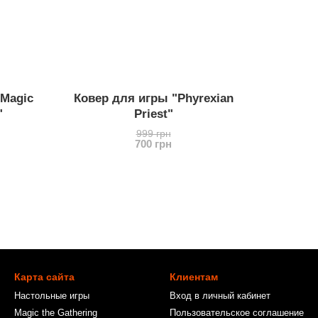
"Magic
Ковер для игры "Phyrexian
"
Priest"
999 грн
700 грн
Карта сайта
Клиентам
Настольные игры
Вход в личный кабинет
Magic the Gathering
Пользовательское соглашение