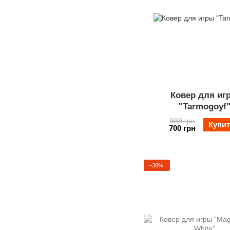
Ковер для иг
"Tarmogoyf
999 грн
Купи
700 грн
−30%