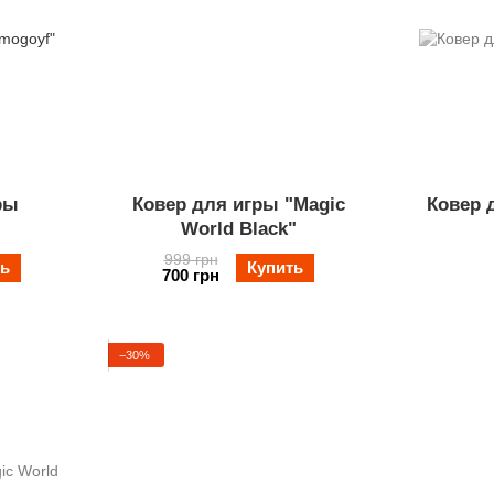
ры
Ковер для игры "Magic
Ковер 
"
World Black"
999 грн
ть
Купить
700 грн
−30%