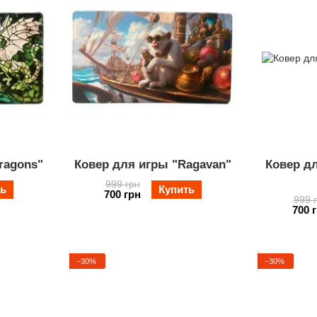
ragons"
Ковер для игры "Ragavan"
Ковер дл
999 грн
ть
Купить
700 грн
999 
700 
−30%
−30%