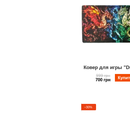
Ковер для игры "D
999 грн
Купи
700 грн
−30%