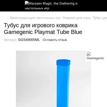
Аксессуары для настольных игр
Коврики для игры
Тубус дл
Тубус для игрового коврика
Gamegenic Playmat Tube Blue
Артикул:
GGS49005ML
Оставить отзыв