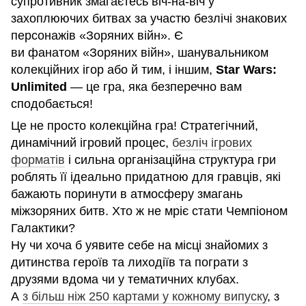
супротивник змагаєтесь віч-на-віч у
захоплюючих битвах за участю безлічі знакових
персонажів «Зоряних війн». Є
ви фанатом «Зоряних війн», шанувальником
колекційних ігор або й тим, і іншим,
Star Wars:
Unlimited
— це гра, яка безперечно вам
сподобається!
Це не просто колекційна гра! Стратегічний,
динамічний ігровий процес,
безліч ігрових
форматів
і сильна організаційна структура гри
роблять її ідеально придатною для гравців, які
бажають поринути в атмосферу змагань
міжзоряних битв. Хто ж не мріє стати Чемпіоном
Галактики?
Ну чи хоча б уявите себе на місці знайомих з
дитинства героїв та лиходіїв та пограти з
друзями вдома чи у тематичних клубах.
А
з більш ніж 250 картами у кожному випуску
, з