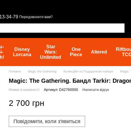
13-34-79
Передзвонити вам?
u-
Star
Disney
One
Riftbo
i-
Wars:
Altered
Lorcana
Piece
TC
h!
Unlimited
Головна
Magic the Gathering
Колекційні та Подарункові набори
Magic: 
Magic: The Gathering. Бандл Tarkir: Drag
Немає в наявності
Артикул: D42760000
Написати відгук
2 700 грн
Повідомити, коли з'явиться