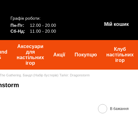
Графік роботи:
Мій кошик
Пн-Пт:
12.00 - 20.00
Сб-Нд:
11.00 - 20.00
Аксесуари
Клуб
und
для
Акції
Покупцю
настільних
G
настільних
ігор
ігор
The Gathering. Бандл (Набір бустерів) Tarkir: Dragonstorm
onstorm
В бажання