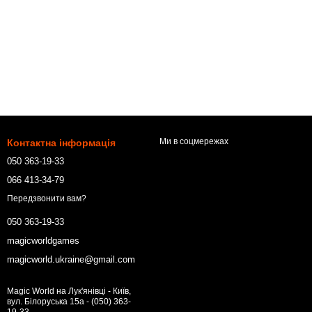
Ми в соцмережах
Контактна інформація
050 363-19-33
066 413-34-79
Передзвонити вам?
050 363-19-33
magicworldgames
magicworld.ukraine@gmail.com
Magic World на Лук'янівці - Київ,
вул. Білоруська 15а - (050) 363-