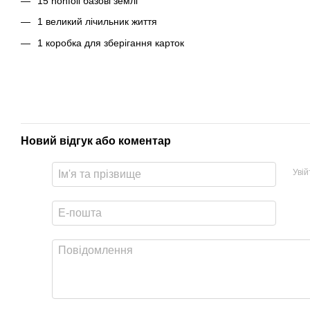
15 nonfoil базові землі
1 великий лічильник життя
1 коробка для зберігання карток
Новий відгук або коментар
Уві