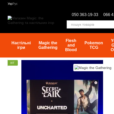
Перейти до основного контенту
Укр
Рус
050 363-19-33
066 4
Flesh
Y
Настільні
Magic the
Pokemon
and
G
ігри
Gathering
TCG
Blood
O
ХІТ