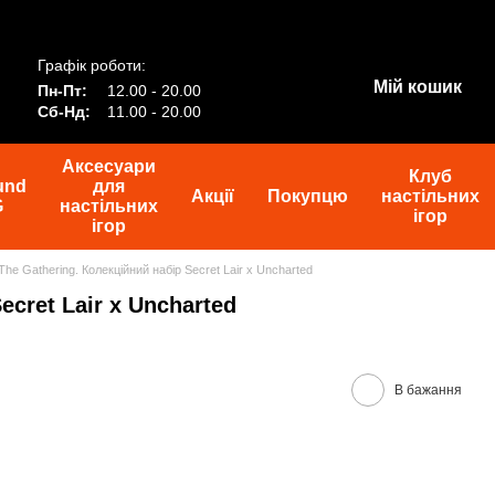
Графік роботи:
Мій кошик
Пн-Пт:
12.00 - 20.00
Сб-Нд:
11.00 - 20.00
Аксесуари
Клуб
und
для
Акції
Покупцю
настільних
G
настільних
ігор
ігор
The Gathering. Колекційний набір Secret Lair x Uncharted
ecret Lair x Uncharted
В бажання