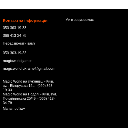
Ми в соцмережах
Контактна інформація
050 363-19-33
066 413-34-79
Передзвонити вам?
050 363-19-33
magicworldgames
magicworld.ukraine@gmail.com
Magic World на Лук'янівці - Київ,
вул. Білоруська 15а - (050) 363-
19-33
Magic World на Подолі - Київ, вул.
Почайнинська 25/49 - (066) 413-
34-79
Мапа проїзду