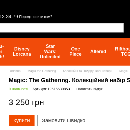
13-34-79
Передзвонити вам?
u-
Star
Disney
One
Riftbo
i-
Wars:
Altered
Lorcana
Piece
TC
h!
Unlimited
Головна
Magic the Gathering
Колекційні та Подарункові набори
Magic: 
Magic: The Gathering. Колекційний набір S
В наявності
Артикул: 195166308531
Написати відгук
3 250 грн
Купити
Замовити швидко